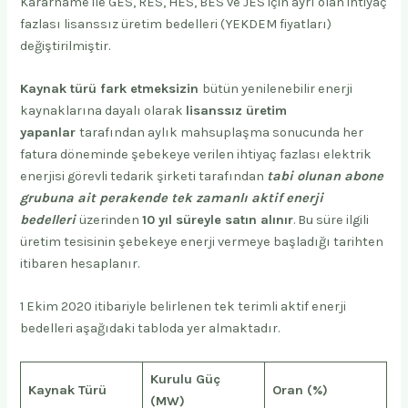
Kararname ile GES, RES, HES, BES ve JES için ayrı olan ihtiyaç
fazlası lisanssız üretim bedelleri (YEKDEM fiyatları)
değiştirilmiştir.
Kaynak türü fark etmeksizin
bütün yenilenebilir enerji
kaynaklarına dayalı olarak
lisanssız üretim
yapanlar
tarafından aylık mahsuplaşma sonucunda her
fatura döneminde şebekeye verilen ihtiyaç fazlası elektrik
enerjisi görevli tedarik şirketi tarafından
tabi olunan abone
grubuna ait perakende tek zamanlı aktif enerji
bedelleri
üzerinden
10 yıl süreyle satın alınır
. Bu süre ilgili
üretim tesisinin şebekeye enerji vermeye başladığı tarihten
itibaren hesaplanır.
1 Ekim 2020 itibariyle belirlenen tek terimli aktif enerji
bedelleri aşağıdaki tabloda yer almaktadır.
Kurulu Güç
Kaynak Türü
Oran (%)
(MW)