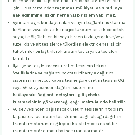
Bu Yönetmelik kapsamında kurulacak üretim tesisleri
için EPDK tarafından
taşınmaz mülkiyeti ve sınırlı ayni
hak edinimine ilişkin herhangi bir işlem yapılmaz.
Aynı tarife grubunda yer alan ve aynı bağlantı noktasına
bağlanan veya elektrik enerjisi tüketimleri tek bir ortak
sayaç ile ölçülebilen bir veya birden fazla gerçek ve/veya
tüzel kişiye ait tesislerde tüketilen elektrik enerjisi için
tüketimler birleştirilerek üretim tesisi ya da tesisleri
kurabilir.
İlgili şebeke işletmecisi, üretim tesisinin teknik
özelliklerine ve bağlantı noktası itibarıyla dağıtım
sisteminin mevcut kapasitesine göre üretim tesisini OG
veya AG seviyesinden dağıtım sistemine
bağlayabilir.
Bağlantı detayları ilgili şebeke
işletmecisinin göndereceği çağrı mektubunda belirtilir.
AG seviyesinden bağlanacak üretim tesislerinin toplam
kapasitesi, bu üretim tesislerinin bağlı olduğu dağıtım
transformatörünün ilgili şebeke işletmecisine ait bir
transformatör olması halinde transformatör