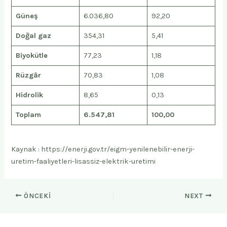
Güneş
6.036,80
92,20
Doğal gaz
354,31
5,41
Biyokütle
77,23
1,18
Rüzgâr
70,83
1,08
Hidrolik
8,65
0,13
Toplam
6.547,81
100,00
Kaynak : https://enerji.gov.tr/eigm-yenilenebilir-enerji-
uretim-faaliyetleri-lisassiz-elektrik-uretimi
ÖNCEKI
NEXT