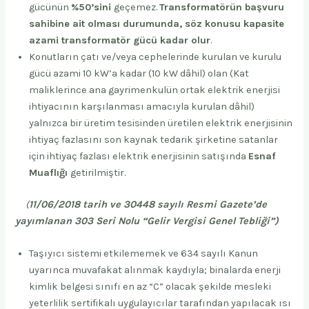
gücünün
%50’sini
geçemez.
Transformatörün başvuru
sahibine ait olması durumunda, söz konusu kapasite
azami transformatör gücü kadar olur
.
Konutların çatı ve/veya cephelerinde kurulan ve kurulu
gücü azami 10 kW’a kadar (10 kW dâhil) olan (Kat
maliklerince ana gayrimenkulün ortak elektrik enerjisi
ihtiyacının karşılanması amacıyla kurulan dâhil)
yalnızca bir üretim tesisinden üretilen elektrik enerjisinin
ihtiyaç fazlasını son kaynak tedarik şirketine satanlar
için ihtiyaç fazlası elektrik enerjisinin satışında
Esnaf
Muaflığı
getirilmiştir.
(
11/06/2018 tarih ve 30448 sayılı Resmi Gazete’de
yayımlanan 303 Seri Nolu “Gelir Vergisi Genel Tebliği”)
Taşıyıcı sistemi etkilememek ve 634 sayılı Kanun
uyarınca muvafakat alınmak kaydıyla; binalarda enerji
kimlik belgesi sınıfı en az “C” olacak şekilde mesleki
yeterlilik sertifikalı uygulayıcılar tarafından yapılacak ısı