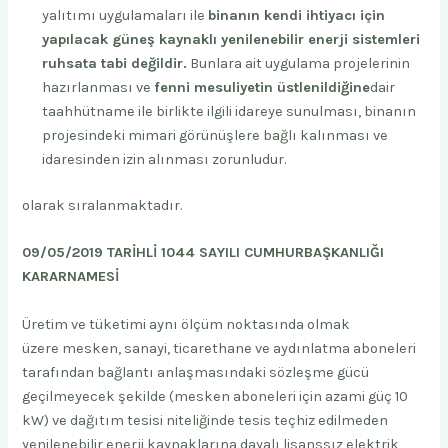
yalıtımı uygulamaları ile
binanın kendi ihtiyacı için
yapılacak güneş kaynaklı yenilenebilir enerji sistemleri
ruhsata tabi değildir.
Bunlara ait uygulama projelerinin
hazırlanması ve
fenni mesuliyetin üstlenildiğine
dair
taahhütname ile birlikte ilgili idareye sunulması, binanın
projesindeki mimari görünüşlere bağlı kalınması ve
idaresinden izin alınması zorunludur.
olarak sıralanmaktadır.
09/05/2019 TARİHLİ 1044 SAYILI CUMHURBAŞKANLIĞI
KARARNAMESİ
Üretim ve tüketimi aynı ölçüm noktasında olmak
üzere mesken, sanayi, ticarethane ve aydınlatma aboneleri
tarafından bağlantı anlaşmasındaki sözleşme gücü
geçilmeyecek şekilde (mesken aboneleri için azami güç 10
kW) ve dağıtım tesisi niteliğinde tesis teçhiz edilmeden
yenilenebilir enerji kaynaklarına dayalı lisanssız elektrik