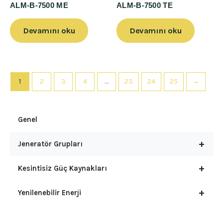
ALM-B-7500 ME
ALM-B-7500 TE
Devamını oku
Devamını oku
1
2
3
4
…
23
24
25
→
Genel
+
Jeneratör Grupları
+
Kesintisiz Güç Kaynakları
+
Yenilenebilir Enerji