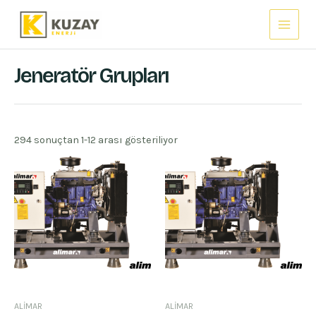
İçeriğe
Main
atla
Menu
Jeneratör Grupları
294 sonuçtan 1-12 arası gösteriliyor
ALİMAR
ALİMAR