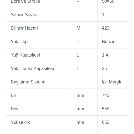
Bore ve Stroke
–
90×66
Silindir Sayısı
–
1
Silindir Hacmi
Ml
420
Yakıt Tipi
–
Benzin
Yağ Kapasitesi
L
1.4
Yakıt Tankı Kapasitesi
L
25
Başlatma Sistemi
–
İpli-Marşlı
En
mm
745
Boy
mm
555
Yükseklik
mm
650