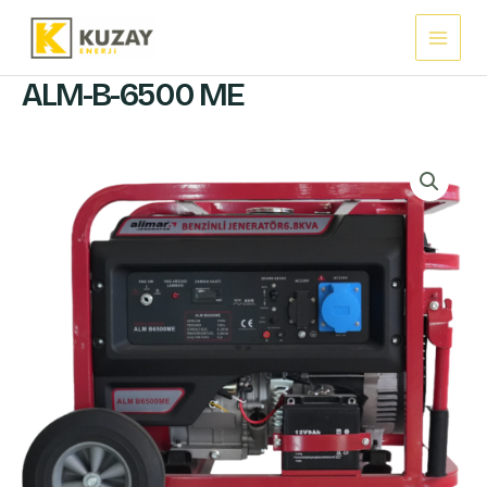
İçeriğe
Main
atla
Menu
ALM-B-6500 ME