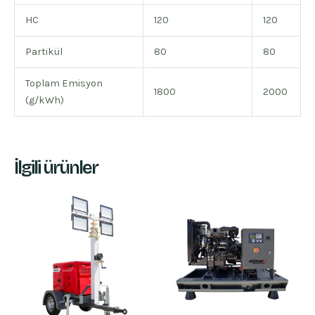
HC
120
120
Partikül
80
80
Toplam Emisyon
1800
2000
(g/kWh)
İlgili ürünler