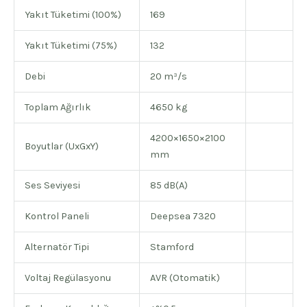
Yakıt Tüketimi (100%)
169
Yakıt Tüketimi (75%)
132
Debi
20 m³/s
Toplam Ağırlık
4650 kg
4200×1650×2100
Boyutlar (UxGxY)
mm
Ses Seviyesi
85 dB(A)
Kontrol Paneli
Deepsea 7320
Alternatör Tipi
Stamford
Voltaj Regülasyonu
AVR (Otomatik)