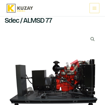
İçeriğe
Main
atla
Menu
Sdec / ALMSD 77