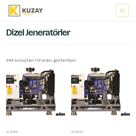
İçeriğe
Main
atla
Menu
Dizel Jeneratörler
244 sonuçtan 1-12 arası gösteriliyor
ALİMAR
ALİMAR