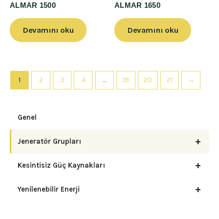
ALMAR 1500
ALMAR 1650
Devamını oku
Devamını oku
1
2
3
4
…
19
20
21
→
Genel
+
Jeneratör Grupları
+
Kesintisiz Güç Kaynakları
+
Yenilenebilir Enerji