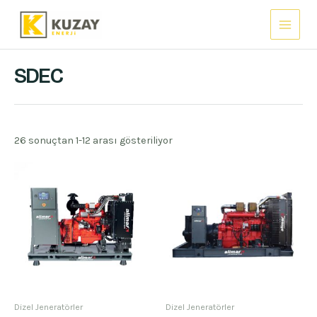
İçeriğe
Main
atla
Menu
SDEC
26 sonuçtan 1-12 arası gösteriliyor
Dizel Jeneratörler
Dizel Jeneratörler