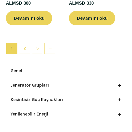
ALMSD 300
ALMSD 330
Devamını oku
Devamını oku
1
2
3
→
Genel
+
Jeneratör Grupları
+
Kesintisiz Güç Kaynakları
+
Yenilenebilir Enerji