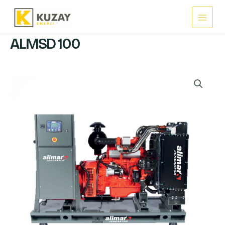
İçeriğe
Main
atla
Menu
ALMSD 100