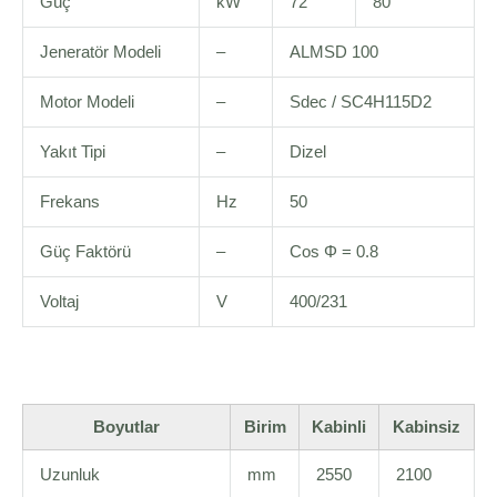
Güç
kW
72
80
Jeneratör Modeli
–
ALMSD 100
Motor Modeli
–
Sdec / SC4H115D2
Yakıt Tipi
–
Dizel
Frekans
Hz
50
Güç Faktörü
–
Cos Φ = 0.8
Voltaj
V
400/231
Boyutlar
Birim
Kabinli
Kabinsiz
Uzunluk
mm
2550
2100