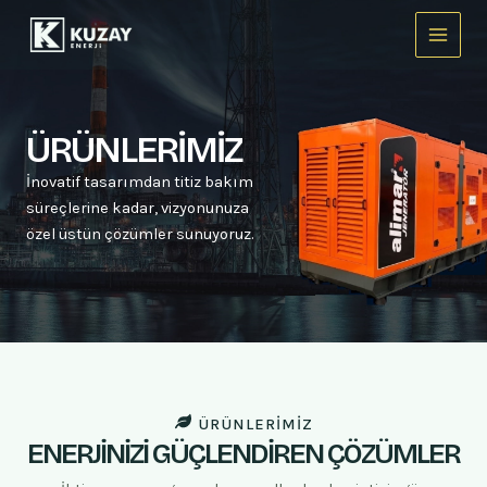
İçeriğe
Main
atla
Menu
ÜRÜNLERİMİZ
İnovatif tasarımdan titiz bakım
süreçlerine kadar, vizyonunuza
özel üstün çözümler sunuyoruz.
ÜRÜNLERIMIZ
ENERJİNİZİ GÜÇLENDİREN ÇÖZÜMLER