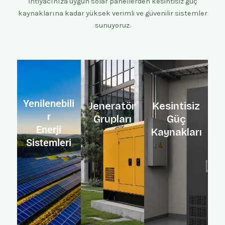
İhtiyacınıza uygun solar panellerden kesintisiz güç
kaynaklarına kadar yüksek verimli ve güvenilir sistemler
sunuyoruz.
Yenilenebili
Jeneratör
Kesintisiz
r
Grupları
Güç
Enerji
Kaynakları
Sistemleri