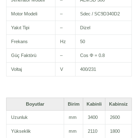
Motor Modeli
–
Sdec / SC9D340D2
Yakıt Tipi
–
Dizel
Frekans
Hz
50
Güç Faktörü
–
Cos Φ = 0.8
Voltaj
V
400/231
Boyutlar
Birim
Kabinli
Kabinsiz
Uzunluk
mm
3400
2600
Yükseklik
mm
2110
1800