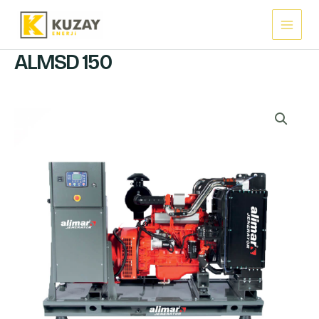
İçeriğe
Main
atla
Menu
ALMSD 150