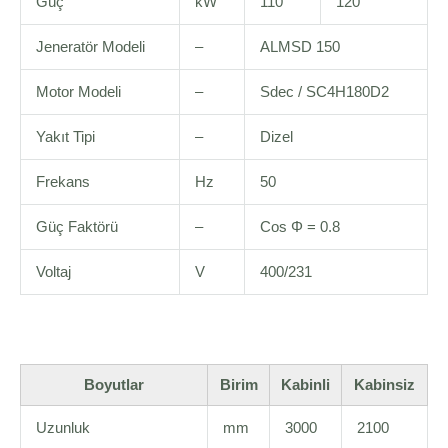
Güç
kW
110
120
Jeneratör Modeli
–
ALMSD 150
Motor Modeli
–
Sdec / SC4H180D2
Yakıt Tipi
–
Dizel
Frekans
Hz
50
Güç Faktörü
–
Cos Φ = 0.8
Voltaj
V
400/231
Boyutlar
Birim
Kabinli
Kabinsiz
Uzunluk
mm
3000
2100