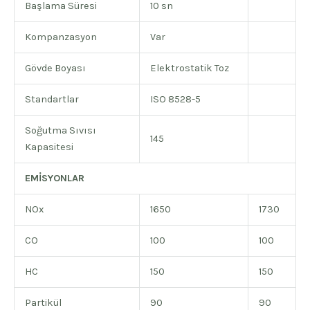
Başlama Süresi
10 sn
Kompanzasyon
Var
Gövde Boyası
Elektrostatik Toz
Standartlar
ISO 8528-5
Soğutma Sıvısı
145
Kapasitesi
EMİSYONLAR
NOx
1650
1730
CO
100
100
HC
150
150
Partikül
90
90