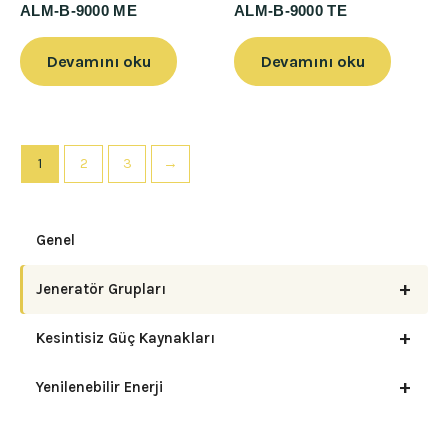
ALM-B-9000 ME
ALM-B-9000 TE
Devamını oku
Devamını oku
1
2
3
→
Genel
+
Jeneratör Grupları
+
Kesintisiz Güç Kaynakları
+
Yenilenebilir Enerji