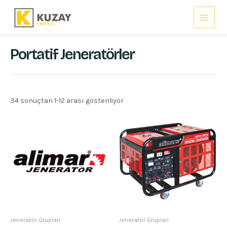
İçeriğe
Main
atla
Menu
Portatif Jeneratörler
34 sonuçtan 1-12 arası gösteriliyor
Jeneratör Grupları
Jeneratör Grupları