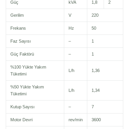
Güç
kVA
1,8
2
Gerilim
V
220
Frekans
Hz
50
Faz Sayısı
–
1
Güç Faktörü
–
1
%100 Yükte Yakım
L/h
1,36
Tüketimi
%50 Yükte Yakım
L/h
1,34
Tüketimi
Kutup Sayısı
–
7
Motor Devri
rev/min
3600