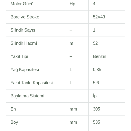
Motor Gücü
Hp
4
Bore ve Stroke
–
52×43
Silindir Sayısı
–
1
Silindir Hacmi
ml
92
Yakıt Tipi
–
Benzin
Yağ Kapasitesi
L
0,35
Yakıt Tankı Kapasitesi
L
5,6
Başlatma Sistemi
–
İpli
En
mm
305
Boy
mm
535