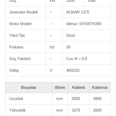
Güç
kW
1000
1080
Jeneratör Modeli
–
ALMAR 1375
Motor Modeli
–
Alimar / AYD6TH390
Yakıt Tipi
–
Dizel
Frekans
Hz
50
Güç Faktörü
–
Cos Φ = 0.8
Voltaj
V
400/231
Boyutlar
Birim
Kabinli
Kabinsiz
Uzunluk
mm
5000
4800
Yükseklik
mm
3370
2600