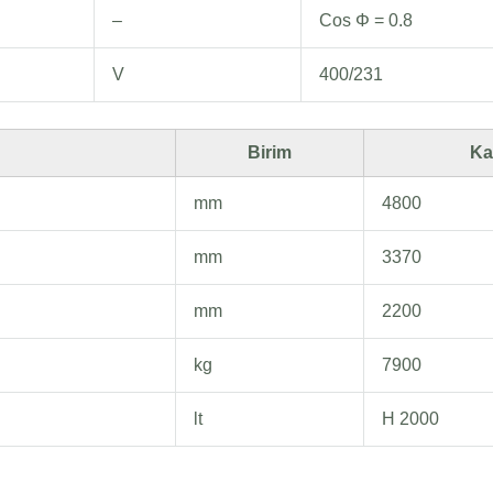
–
Cos Φ = 0.8
V
400/231
Birim
Ka
mm
4800
mm
3370
mm
2200
kg
7900
lt
H 2000