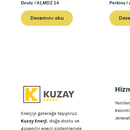
Deutz / ALMDZ 14
Perkins 
Devamını oku
Deva
Hizm
Yenilen
Kesinti
Enerjiyi geleceğe taşıyoruz.
Jenerat
Kuzay Enerji
, doğa dostu ve
güvenilir enerji sistemleriyle