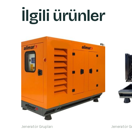
İlgili ürünler
Jeneratör Grupları
Jeneratör G