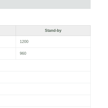
Stand-by
1200
960