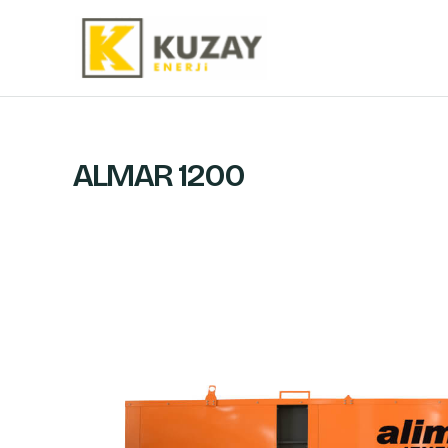
İçeriğe
atla
ALMAR 1200