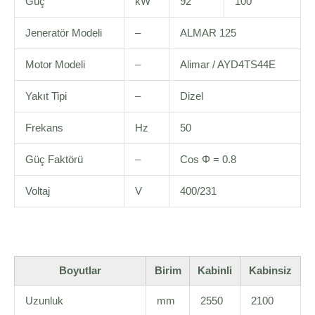
Güç
kW
92
100
Jeneratör Modeli
–
ALMAR 125
Motor Modeli
–
Alimar / AYD4TS44E
Yakıt Tipi
–
Dizel
Frekans
Hz
50
Güç Faktörü
–
Cos Φ = 0.8
Voltaj
V
400/231
Boyutlar
Birim
Kabinli
Kabinsiz
Uzunluk
mm
2550
2100