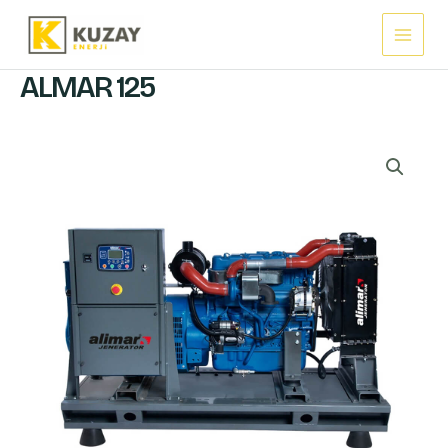
İçeriğe
Main
atla
Menu
ALMAR 125