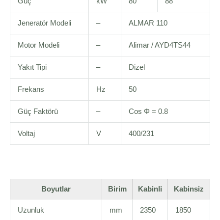
Güç
kW
80
88
Jeneratör Modeli
–
ALMAR 110
Motor Modeli
–
Alimar / AYD4TS44
Yakıt Tipi
–
Dizel
Frekans
Hz
50
Güç Faktörü
–
Cos Φ = 0.8
Voltaj
V
400/231
Boyutlar
Birim
Kabinli
Kabinsiz
Uzunluk
mm
2350
1850