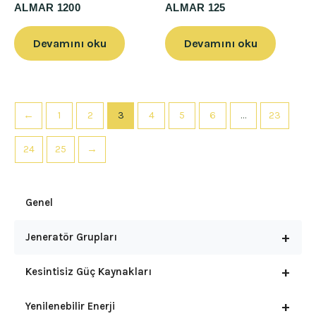
ALMAR 1200
ALMAR 125
Devamını oku
Devamını oku
←
1
2
3
4
5
6
…
23
24
25
→
Genel
+
Jeneratör Grupları
+
Kesintisiz Güç Kaynakları
+
Yenilenebilir Enerji