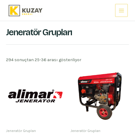
İçeriğe
Main
atla
Menu
Jeneratör Grupları
294 sonuçtan 25-36 arası gösteriliyor
Jeneratör Grupları
Jeneratör Grupları