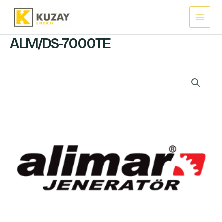
İçeriğe
Main
atla
Menu
ALM/DS-7000TE