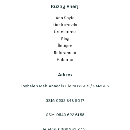
Kuzay Enerji
Ana Sayfa
Hakkımızda
Ürünlerimiz
Blog
İletişim
Referanslar
Haberler
Adres
Toybelen Mah. Anadolu Blv. NO:230/1 / SAMSUN
GSM:
0552 343 90 17
GSM:
0543 622 61 55
Telefon:
0362 233 27 55