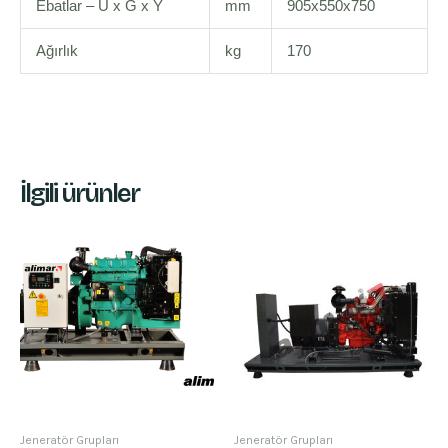
Ebatlar – U x G x Y
mm
905x550x750
Ağırlık
kg
170
İlgili ürünler
Jeneratör Grupları
Jeneratör Grupları