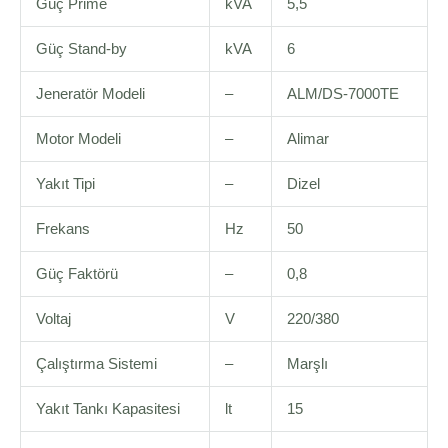
Güç Prime
kVA
5,5
Güç Stand-by
kVA
6
Jeneratör Modeli
–
ALM/DS-7000TE
Motor Modeli
–
Alimar
Yakıt Tipi
–
Dizel
Frekans
Hz
50
Güç Faktörü
–
0,8
Voltaj
V
220/380
Çalıştırma Sistemi
–
Marşlı
Yakıt Tankı Kapasitesi
lt
15