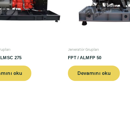
rupları
Jeneratör Grupları
 ALMSC 275
FPT / ALMFP 50
mını oku
Devamını oku