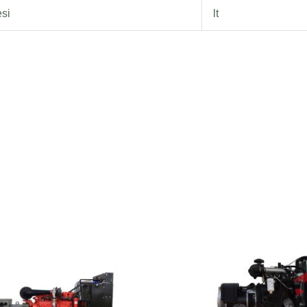
esi
lt