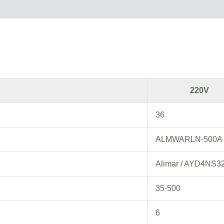
220V
36
ALMWARLN-500A
Alimar / AYD4NS3
35-500
6