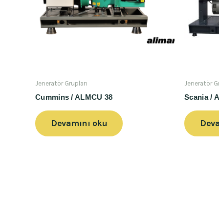
Jeneratör Grupları
Jeneratör G
Cummins / ALMCU 38
Scania /
Devamını oku
Deva