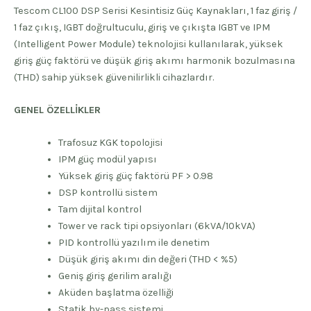
Tescom CL100 DSP Serisi Kesintisiz Güç Kaynakları, 1 faz giriş /
1 faz çıkış, IGBT doğrultuculu, giriş ve çıkışta IGBT ve IPM
(Intelligent Power Module) teknolojisi kullanılarak, yüksek
giriş güç faktörü ve düşük giriş akımı harmonik bozulmasına
(THD) sahip yüksek güvenilirlikli cihazlardır.
GENEL ÖZELLİKLER
Trafosuz KGK topolojisi
IPM güç modül yapısı
Yüksek giriş güç faktörü PF > 0.98
DSP kontrollü sistem
Tam dijital kontrol
Tower ve rack tipi opsiyonları (6kVA/10kVA)
PID kontrollü yazılım ile denetim
Düşük giriş akımı din değeri (THD < %5)
Geniş giriş gerilim aralığı
Aküden başlatma özelliği
Statik by-pass sistemi