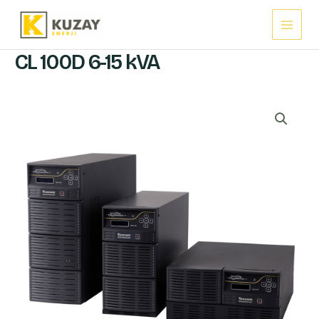
İçeriğe
Main
atla
Menu
CL 100D 6-15 kVA