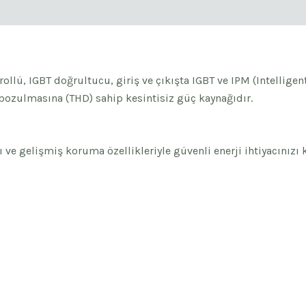
rollü, IGBT doğrultucu, giriş ve çıkışta IGBT ve IPM (Intellige
bozulmasına (THD) sahip kesintisiz güç kaynağıdır.
e gelişmiş koruma özellikleriyle güvenli enerji ihtiyacınızı k