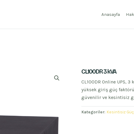
Anasayfa
Hak
CL100DR 3 kVA
CL100DR Online UPS, 3 k
yüksek giriş güç faktö
güvenilir ve kesintisiz 
Kategoriler:
Kesintisiz Gü