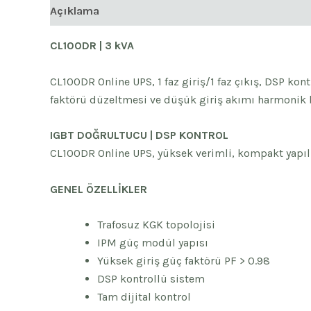
Açıklama
CL100DR | 3 kVA
CL100DR Online UPS, 1 faz giriş/1 faz çıkış, DSP kont
faktörü düzeltmesi ve düşük giriş akımı harmonik 
IGBT DOĞRULTUCU | DSP KONTROL
CL100DR Online UPS, yüksek verimli, kompakt yapılı v
GENEL ÖZELLİKLER
Trafosuz KGK topolojisi
IPM güç modül yapısı
Yüksek giriş güç faktörü PF > 0.98
DSP kontrollü sistem
Tam dijital kontrol