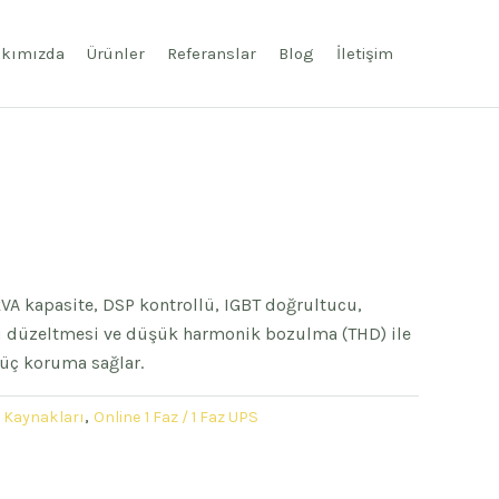
kımızda
Ürünler
Referanslar
Blog
İletişim
VA kapasite, DSP kontrollü, IGBT doğrultucu,
rü düzeltmesi ve düşük harmonik bozulma (THD) ile
güç koruma sağlar.
ç Kaynakları
,
Online 1 Faz / 1 Faz UPS