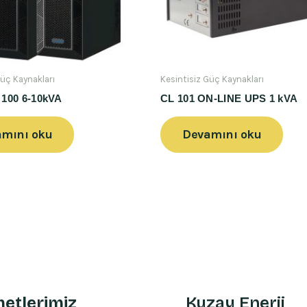
Güç Kaynakları
Kesintisiz Güç Kaynakları
100 6-10kVA
CL 101 ON-LINE UPS 1 kVA
mını oku
Devamını oku
etlerimiz
Kuzay Enerji