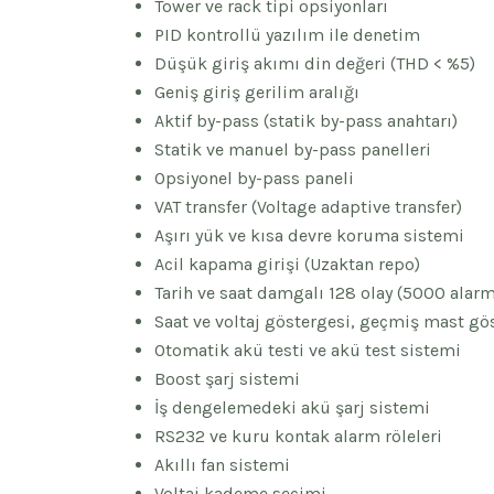
Tower ve rack tipi opsiyonları
PID kontrollü yazılım ile denetim
Düşük giriş akımı din değeri (THD < %5)
Geniş giriş gerilim aralığı
Aktif by-pass (statik by-pass anahtarı)
Statik ve manuel by-pass panelleri
Opsiyonel by-pass paneli
VAT transfer (Voltage adaptive transfer)
Aşırı yük ve kısa devre koruma sistemi
Acil kapama girişi (Uzaktan repo)
Tarih ve saat damgalı 128 olay (5000 alarm
Saat ve voltaj göstergesi, geçmiş mast gö
Otomatik akü testi ve akü test sistemi
Boost şarj sistemi
İş dengelemedeki akü şarj sistemi
RS232 ve kuru kontak alarm röleleri
Akıllı fan sistemi
Voltaj kademe seçimi