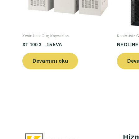
Kesintisiz Güç Kaynakları
Kesintisiz 
XT 100 3 – 15 kVA
NEOLINE 
Devamını oku
Deva
Hizm