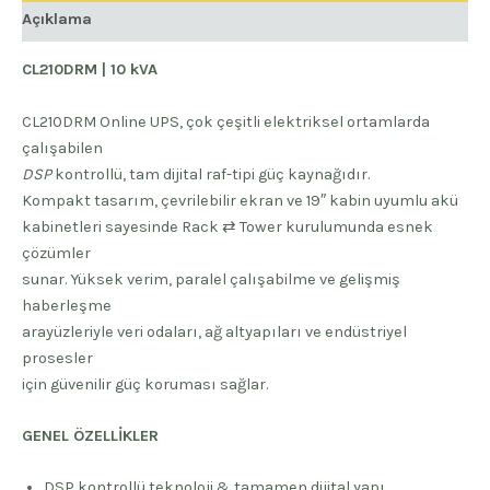
Açıklama
CL210DRM | 10 kVA
CL210DRM Online UPS, çok çeşitli elektriksel ortamlarda
çalışabilen
DSP
kontrollü, tam dijital raf-tipi güç kaynağıdır.
Kompakt tasarım, çevrilebilir ekran ve 19″ kabin uyumlu akü
kabinetleri sayesinde Rack ⇄ Tower kurulumunda esnek
çözümler
sunar. Yüksek verim, paralel çalışabilme ve gelişmiş
haberleşme
arayüzleriyle veri odaları, ağ altyapıları ve endüstriyel
prosesler
için güvenilir güç koruması sağlar.
GENEL ÖZELLİKLER
DSP kontrollü teknoloji & tamamen dijital yapı