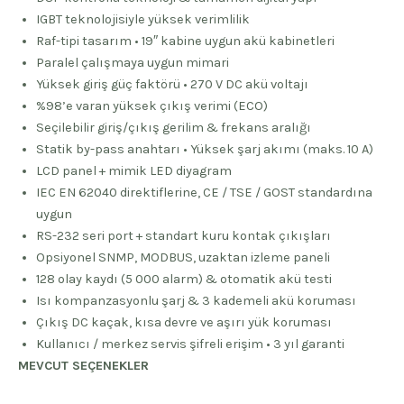
IGBT teknolojisiyle yüksek verimlilik
Raf-tipi tasarım • 19″ kabine uygun akü kabinetleri
Paralel çalışmaya uygun mimari
Yüksek giriş güç faktörü • 270 V DC akü voltajı
%98’e varan yüksek çıkış verimi (ECO)
Seçilebilir giriş/çıkış gerilim & frekans aralığı
Statik by-pass anahtarı • Yüksek şarj akımı (maks. 10 A)
LCD panel + mimik LED diyagram
IEC EN 62040 direktiflerine, CE / TSE / GOST standardına
uygun
RS-232 seri port + standart kuru kontak çıkışları
Opsiyonel SNMP, MODBUS, uzaktan izleme paneli
128 olay kaydı (5 000 alarm) & otomatik akü testi
Isı kompanzasyonlu şarj & 3 kademeli akü koruması
Çıkış DC kaçak, kısa devre ve aşırı yük koruması
Kullanıcı / merkez servis şifreli erişim • 3 yıl garanti
MEVCUT SEÇENEKLER