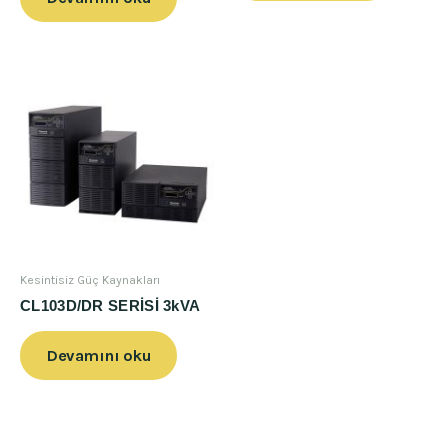
Kesintisiz Güç Kaynakları
CL103D/DR SERİSİ 3kVA
Devamını oku