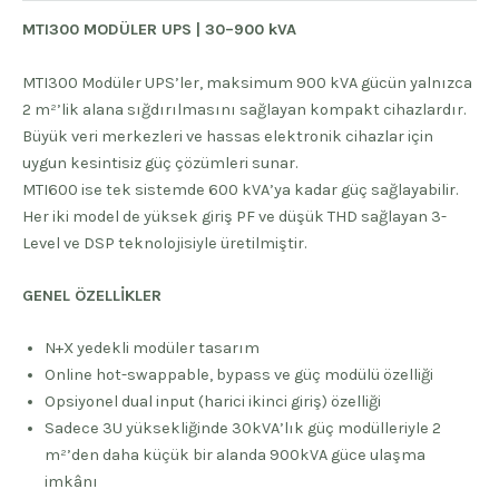
MTI300 MODÜLER UPS | 30–900 kVA
MTI300 Modüler UPS’ler, maksimum 900 kVA gücün yalnızca
2 m²’lik alana sığdırılmasını sağlayan kompakt cihazlardır.
Büyük veri merkezleri ve hassas elektronik cihazlar için
uygun kesintisiz güç çözümleri sunar.
MTI600 ise tek sistemde 600 kVA’ya kadar güç sağlayabilir.
Her iki model de yüksek giriş PF ve düşük THD sağlayan 3-
Level ve DSP teknolojisiyle üretilmiştir.
GENEL ÖZELLİKLER
N+X yedekli modüler tasarım
Online hot-swappable, bypass ve güç modülü özelliği
Opsiyonel dual input (harici ikinci giriş) özelliği
Sadece 3U yüksekliğinde 30kVA’lık güç modülleriyle 2
m²’den daha küçük bir alanda 900kVA güce ulaşma
imkânı