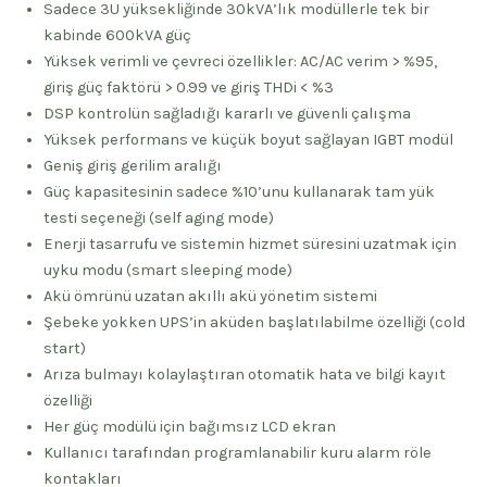
Sadece 3U yüksekliğinde 30kVA’lık modüllerle tek bir
kabinde 600kVA güç
Yüksek verimli ve çevreci özellikler: AC/AC verim > %95,
giriş güç faktörü > 0.99 ve giriş THDi < %3
DSP kontrolün sağladığı kararlı ve güvenli çalışma
Yüksek performans ve küçük boyut sağlayan IGBT modül
Geniş giriş gerilim aralığı
Güç kapasitesinin sadece %10’unu kullanarak tam yük
testi seçeneği (self aging mode)
Enerji tasarrufu ve sistemin hizmet süresini uzatmak için
uyku modu (smart sleeping mode)
Akü ömrünü uzatan akıllı akü yönetim sistemi
Şebeke yokken UPS’in aküden başlatılabilme özelliği (cold
start)
Arıza bulmayı kolaylaştıran otomatik hata ve bilgi kayıt
özelliği
Her güç modülü için bağımsız LCD ekran
Kullanıcı tarafından programlanabilir kuru alarm röle
kontakları