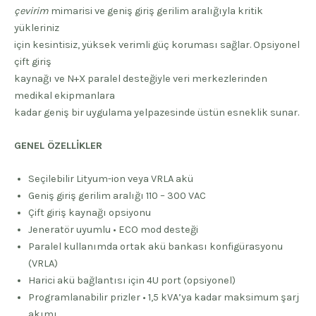
çevirim
mimarisi ve geniş giriş gerilim aralığıyla kritik
yükleriniz
için kesintisiz, yüksek verimli güç koruması sağlar. Opsiyonel
çift giriş
kaynağı ve N+X paralel desteğiyle veri merkezlerinden
medikal ekipmanlara
kadar geniş bir uygulama yelpazesinde üstün esneklik sunar.
GENEL ÖZELLİKLER
Seçilebilir Lityum-ion veya VRLA akü
Geniş giriş gerilim aralığı 110 – 300 VAC
Çift giriş kaynağı opsiyonu
Jeneratör uyumlu • ECO mod desteği
Paralel kullanımda ortak akü bankası konfigürasyonu
(VRLA)
Harici akü bağlantısı için 4U port (opsiyonel)
Programlanabilir prizler • 1,5 kVA’ya kadar maksimum şarj
akımı