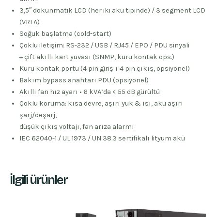
3,5″ dokunmatik LCD (her iki akü tipinde) / 3 segment LCD
(VRLA)
Soğuk başlatma (cold-start)
Çoklu iletişim: RS-232 / USB / RJ45 / EPO / PDU sinyali
+ çift akıllı kart yuvası (SNMP, kuru kontak ops.)
Kuru kontak portu (4 pin giriş + 4 pin çıkış, opsiyonel)
Bakım bypass anahtarı PDU (opsiyonel)
Akıllı fan hız ayarı • 6 kVA’da < 55 dB gürültü
Çoklu koruma: kısa devre, aşırı yük & ısı, akü aşırı
şarj/deşarj,
düşük çıkış voltajı, fan arıza alarmı
IEC 62040-1 / UL 1973 / UN 38.3 sertifikalı lityum akü
İlgili ürünler