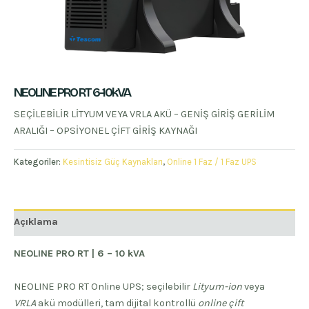
NEOLINE PRO RT 6-10kVA
SEÇİLEBİLİR LİTYUM VEYA VRLA AKÜ – GENİŞ GİRİŞ GERİLİM
ARALIĞI – OPSİYONEL ÇİFT GİRİŞ KAYNAĞI
Kategoriler:
Kesintisiz Güç Kaynakları
,
Online 1 Faz / 1 Faz UPS
Açıklama
NEOLINE PRO RT | 6 – 10 kVA
NEOLINE PRO RT Online UPS; seçilebilir
Lityum-ion
veya
VRLA
akü modülleri, tam dijital kontrollü
online çift