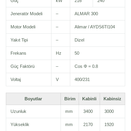
Güç
kW
216
240
Jeneratör Modeli
–
ALMAR 300
Motor Modeli
–
Alimar / AYDS6TI104
Yakıt Tipi
–
Dizel
Frekans
Hz
50
Güç Faktörü
–
Cos Φ = 0.8
Voltaj
V
400/231
Boyutlar
Birim
Kabinli
Kabinsiz
Uzunluk
mm
3400
3000
Yükseklik
mm
2170
1920