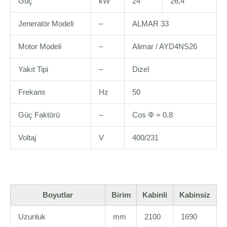
Güç
kW
24
26,4
Jeneratör Modeli
–
ALMAR 33
Motor Modeli
–
Alimar / AYD4NS26
Yakıt Tipi
–
Dizel
Frekans
Hz
50
Güç Faktörü
–
Cos Φ = 0.8
Voltaj
V
400/231
Boyutlar
Birim
Kabinli
Kabinsiz
Uzunluk
mm
2100
1690