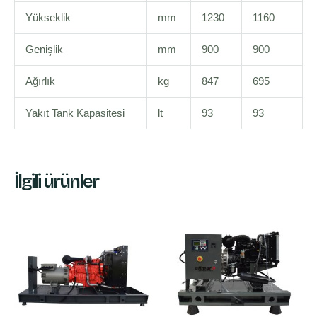
Yükseklik
mm
1230
1160
Genişlik
mm
900
900
Ağırlık
kg
847
695
Yakıt Tank Kapasitesi
lt
93
93
İlgili ürünler