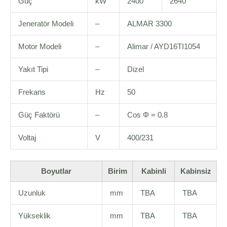
Güç
kW
2400
2640
Jeneratör Modeli
–
ALMAR 3300
Motor Modeli
–
Alimar / AYD16TI1054
Yakıt Tipi
–
Dizel
Frekans
Hz
50
Güç Faktörü
–
Cos Φ = 0.8
Voltaj
V
400/231
Boyutlar
Birim
Kabinli
Kabinsiz
Uzunluk
mm
TBA
TBA
Yükseklik
mm
TBA
TBA