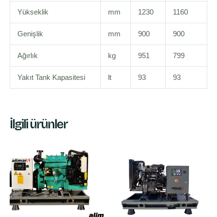
Yükseklik
mm
1230
1160
Genişlik
mm
900
900
Ağırlık
kg
951
799
Yakıt Tank Kapasitesi
lt
93
93
İlgili ürünler