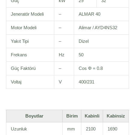
Güç
kW
29
32
Jeneratör Modeli
–
ALMAR 40
Motor Modeli
–
Alimar / AYD4NS32
Yakıt Tipi
–
Dizel
Frekans
Hz
50
Güç Faktörü
–
Cos Φ = 0.8
Voltaj
V
400/231
Boyutlar
Birim
Kabinli
Kabinsiz
Uzunluk
mm
2100
1690