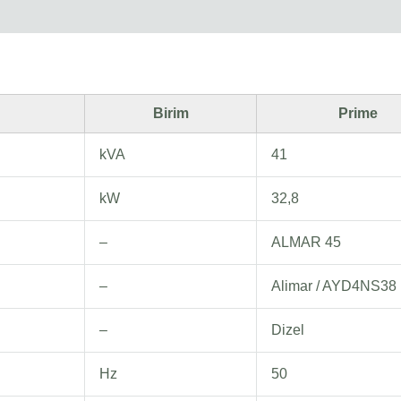
Birim
Prime
kVA
41
kW
32,8
–
ALMAR 45
–
Alimar / AYD4NS38
–
Dizel
Hz
50