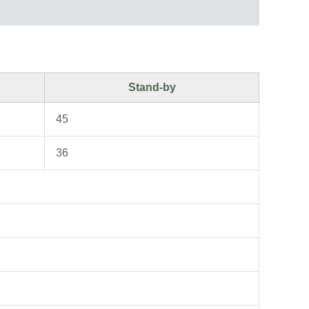
Stand-by
45
36