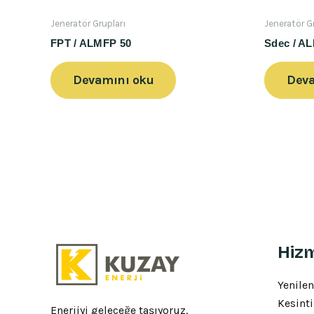
Jeneratör Grupları
Jeneratör G
FPT / ALMFP 50
Sdec / A
Devamını oku
Deva
Hizm
Yenilen
Kesinti
Enerjiyi geleceğe taşıyoruz.