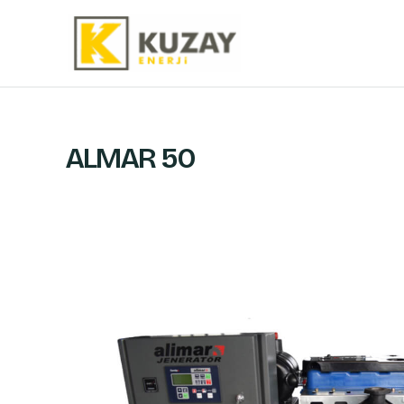
İçeriğe
atla
ALMAR 50