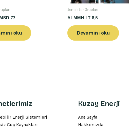
rupları
Jeneratör Grupları
LMSD 77
ALMMH LT 8,5
mını oku
Devamını oku
etlerimiz
Kuzay Enerji
ebilir Enerji Sistemleri
Ana Sayfa
siz Güç Kaynakları
Hakkımızda