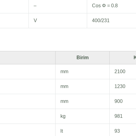
–
Cos Φ = 0.8
V
400/231
Birim
K
mm
2100
mm
1230
mm
900
kg
981
lt
93