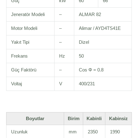
Güç
kW
60
66
Jeneratör Modeli
–
ALMAR 82
Motor Modeli
–
Alimar / AYD4TS41E
Yakıt Tipi
–
Dizel
Frekans
Hz
50
Güç Faktörü
–
Cos Φ = 0.8
Voltaj
V
400/231
Boyutlar
Birim
Kabinli
Kabinsiz
Uzunluk
mm
2350
1990