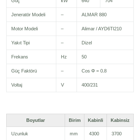
Güç
kW
640
704
Jeneratör Modeli
–
ALMAR 880
Motor Modeli
–
Alimar / AYD6TI210
Yakıt Tipi
–
Dizel
Frekans
Hz
50
Güç Faktörü
–
Cos Φ = 0.8
Voltaj
V
400/231
Boyutlar
Birim
Kabinli
Kabinsiz
Uzunluk
mm
4300
3700