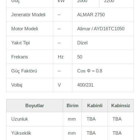
Güç
kW
2000
2200
Jeneratör Modeli
–
ALMAR 2750
Motor Modeli
–
Alimar / AYD16TC1050
Yakıt Tipi
–
Dizel
Frekans
Hz
50
Güç Faktörü
–
Cos Φ = 0.8
Voltaj
V
400/231
Boyutlar
Birim
Kabinli
Kabinsiz
Uzunluk
mm
TBA
TBA
Yükseklik
mm
TBA
TBA