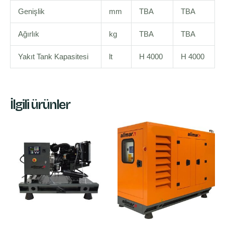
Genişlik
mm
TBA
TBA
Ağırlık
kg
TBA
TBA
Yakıt Tank Kapasitesi
lt
H 4000
H 4000
İlgili ürünler