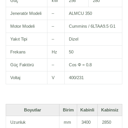
Güç
kW
256
280
Jeneratör Modeli
–
ALMCU 350
Motor Modeli
–
Cummins / 6LTAA9.5 G1
Yakıt Tipi
–
Dizel
Frekans
Hz
50
Güç Faktörü
–
Cos Φ = 0.8
Voltaj
V
400/231
Boyutlar
Birim
Kabinli
Kabinsiz
Uzunluk
mm
3400
2850