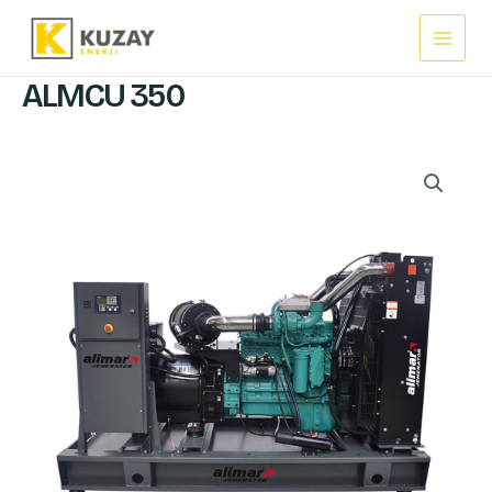
İçeriğe
Main
atla
Menu
ALMCU 350