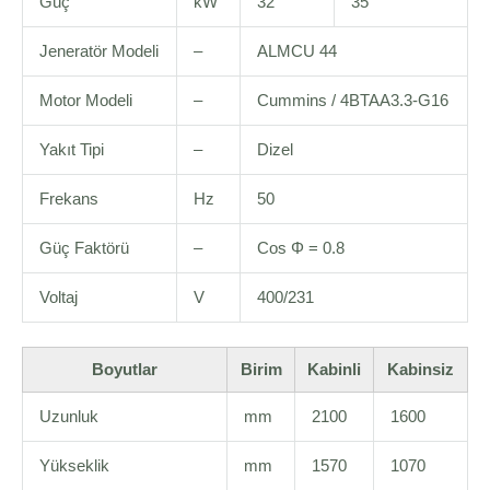
Güç
kW
32
35
Jeneratör Modeli
–
ALMCU 44
Motor Modeli
–
Cummins / 4BTAA3.3-G16
Yakıt Tipi
–
Dizel
Frekans
Hz
50
Güç Faktörü
–
Cos Φ = 0.8
Voltaj
V
400/231
Boyutlar
Birim
Kabinli
Kabinsiz
Uzunluk
mm
2100
1600
Yükseklik
mm
1570
1070