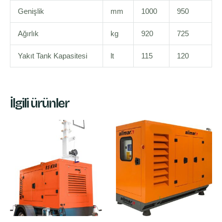
Genişlik
mm
1000
950
Ağırlık
kg
920
725
Yakıt Tank Kapasitesi
lt
115
120
İlgili ürünler