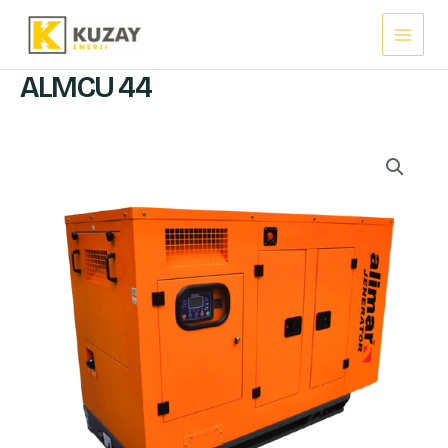
İçeriğe
Main
atla
Menu
ALMCU 44