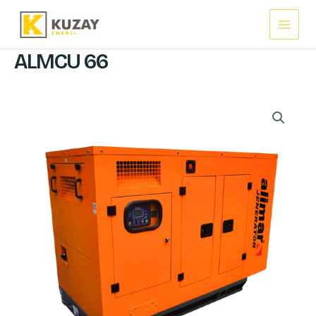
İçeriğe
Main
atla
Menu
ALMCU 66