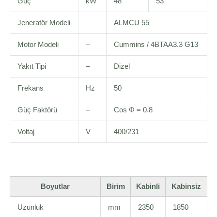
Güç
kW
48
53
Jeneratör Modeli
–
ALMCU 55
Motor Modeli
–
Cummins / 4BTAA3.3 G13
Yakıt Tipi
–
Dizel
Frekans
Hz
50
Güç Faktörü
–
Cos Φ = 0.8
Voltaj
V
400/231
Boyutlar
Birim
Kabinli
Kabinsiz
Uzunluk
mm
2350
1850