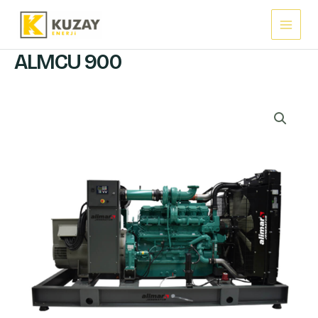
İçeriğe
Main
atla
Menu
ALMCU 900