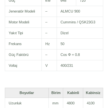
Güç
kW
648
720
Jeneratör Modeli
–
ALMCU 900
Motor Modeli
–
Cummins / QSK23G3
Yakıt Tipi
–
Dizel
Frekans
Hz
50
Güç Faktörü
–
Cos Φ = 0.8
Voltaj
V
400/231
Boyutlar
Birim
Kabinli
Kabinsiz
Uzunluk
mm
4800
4100