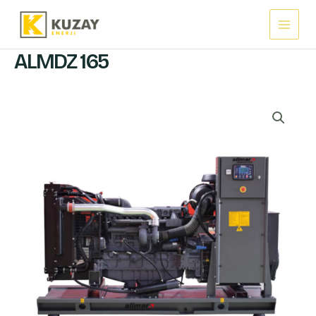
İçeriğe
Main
atla
Menu
ALMDZ 165