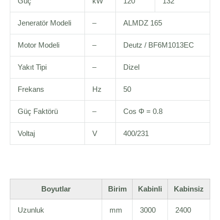
Güç
kW
120
132
Jeneratör Modeli
–
ALMDZ 165
Motor Modeli
–
Deutz / BF6M1013EC
Yakıt Tipi
–
Dizel
Frekans
Hz
50
Güç Faktörü
–
Cos Φ = 0.8
Voltaj
V
400/231
Boyutlar
Birim
Kabinli
Kabinsiz
Uzunluk
mm
3000
2400