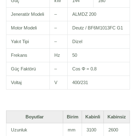
Güç
kW
144
160
Jeneratör Modeli
–
ALMDZ 200
Motor Modeli
–
Deutz / BF6M1013FC G1
Yakıt Tipi
–
Dizel
Frekans
Hz
50
Güç Faktörü
–
Cos Φ = 0.8
Voltaj
V
400/231
Boyutlar
Birim
Kabinli
Kabinsiz
Uzunluk
mm
3100
2600