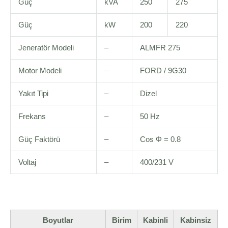
Güç
kVA
250
275
Güç
kW
200
220
Jeneratör Modeli
–
ALMFR 275
Motor Modeli
–
FORD / 9G30
Yakıt Tipi
–
Dizel
Frekans
–
50 Hz
Güç Faktörü
–
Cos Φ = 0.8
Voltaj
–
400/231 V
Boyutlar
Birim
Kabinli
Kabinsiz