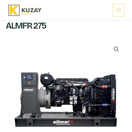
İçeriğe
Main
atla
Menu
ALMFR 275