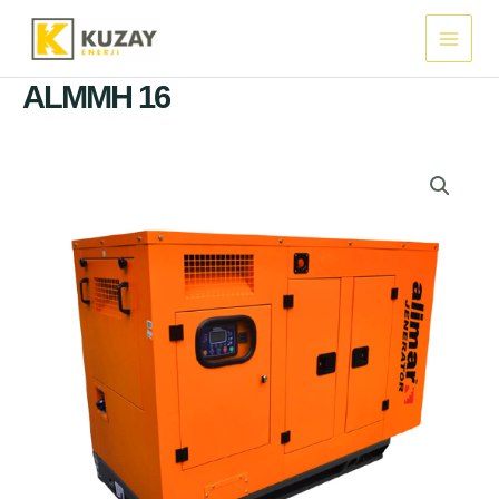
İçeriğe
Main
atla
Menu
ALMMH 16