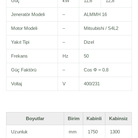
Güç
kW
11,6
12,8
Jeneratör Modeli
–
ALMMH 16
Motor Modeli
–
Mitsubishi / S4L2
Yakıt Tipi
–
Dizel
Frekans
Hz
50
Güç Faktörü
–
Cos Φ = 0.8
Voltaj
V
400/231
Boyutlar
Birim
Kabinli
Kabinsiz
Uzunluk
mm
1750
1300