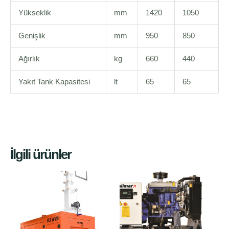
Yükseklik
mm
1420
1050
Genişlik
mm
950
850
Ağırlık
kg
660
440
Yakıt Tank Kapasitesi
lt
65
65
İlgili ürünler