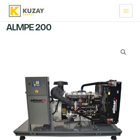
İçeriğe
Main
atla
Menu
ALMPE 200