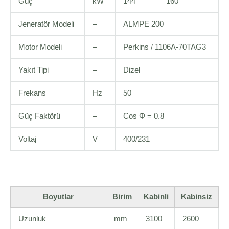
Güç
kW
144
160
Jeneratör Modeli
–
ALMPE 200
Motor Modeli
–
Perkins / 1106A-70TAG3
Yakıt Tipi
–
Dizel
Frekans
Hz
50
Güç Faktörü
–
Cos Φ = 0.8
Voltaj
V
400/231
Boyutlar
Birim
Kabinli
Kabinsiz
Uzunluk
mm
3100
2600