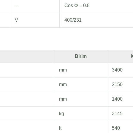
–
Cos Φ = 0.8
V
400/231
Birim
K
mm
3400
mm
2150
mm
1400
kg
3145
lt
540