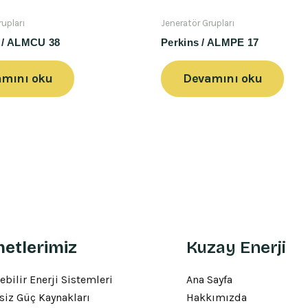
rupları
Jeneratör Grupları
/ ALMCU 38
Perkins / ALMPE 17
mını oku
Devamını oku
etlerimiz
Kuzay Enerji
ebilir Enerji Sistemleri
Ana Sayfa
siz Güç Kaynakları
Hakkımızda