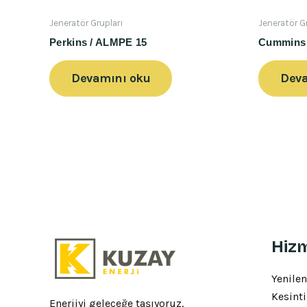
Jeneratör Grupları
Jeneratör G
Perkins / ALMPE 15
Cummins 
Devamını oku
Deva
Hizm
Yenilen
Kesinti
Enerjiyi geleceğe taşıyoruz.