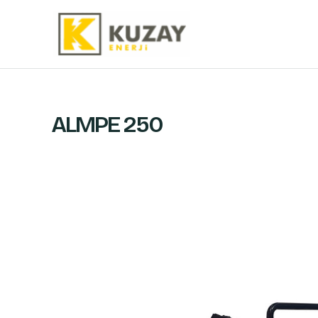
İçeriğe
atla
ALMPE 250