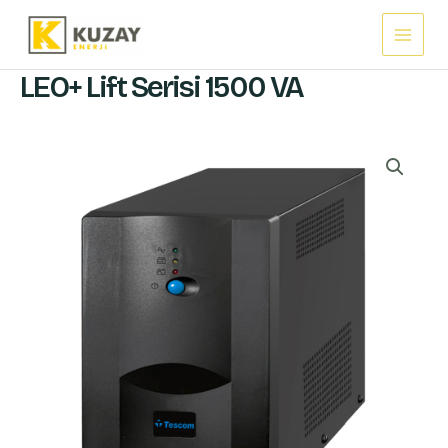
İçeriğe
Main
atla
Menu
LEO+ Lift Serisi 1500 VA