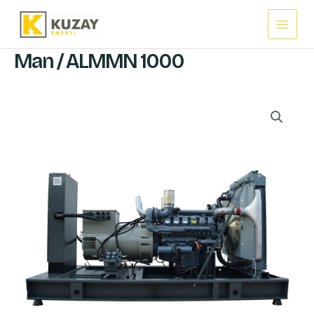
İçeriğe
Main
atla
Menu
Man / ALMMN 1000