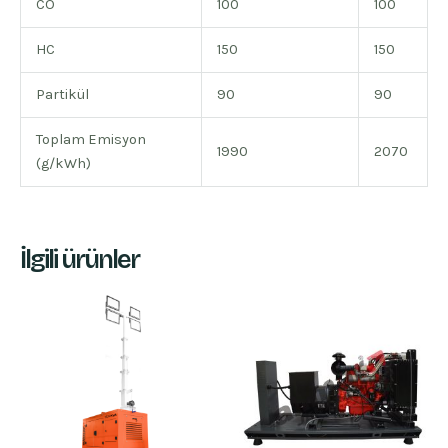
CO
100
100
HC
150
150
Partikül
90
90
Toplam Emisyon
1990
2070
(g/kWh)
İlgili ürünler