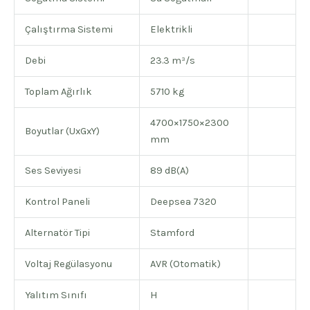
Çalıştırma Sistemi
Elektrikli
Debi
23.3 m³/s
Toplam Ağırlık
5710 kg
4700×1750×2300
Boyutlar (UxGxY)
mm
Ses Seviyesi
89 dB(A)
Kontrol Paneli
Deepsea 7320
Alternatör Tipi
Stamford
Voltaj Regülasyonu
AVR (Otomatik)
Yalıtım Sınıfı
H