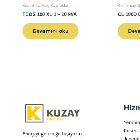
Kesintisiz Güç Kaynakları
Kesintisiz 
TEOS 100 XL 1 – 10 kVA
CL 100D 
Devamını oku
Deva
Hizm
Yenilen
Kesinti
Enerjiyi geleceğe taşıyoruz.
Jenerat