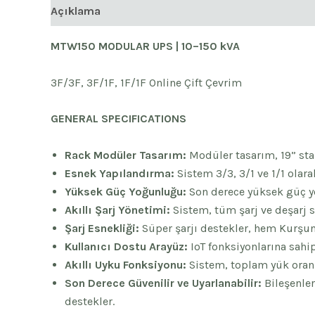
Açıklama
MTW150 MODULAR UPS | 10–150 kVA
3F/3F, 3F/1F, 1F/1F Online Çift Çevrim
GENERAL SPECIFICATIONS
Rack Modüler Tasarım:
Modüler tasarım, 19” sta
Esnek Yapılandırma:
Sistem 3/3, 3/1 ve 1/1 olarak
Yüksek Güç Yoğunluğu:
Son derece yüksek güç yo
Akıllı Şarj Yönetimi:
Sistem, tüm şarj ve deşarj s
Şarj Esnekliği:
Süper şarjı destekler, hem Kurşu
Kullanıcı Dostu Arayüz:
IoT fonksiyonlarına sahi
Akıllı Uyku Fonksiyonu:
Sistem, toplam yük oranın
Son Derece Güvenilir ve Uyarlanabilir:
Bileşenler
destekler.