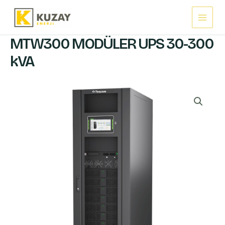
İçeriğe
Main
atla
Menu
MTW300 MODÜLER UPS 30-300
kVA