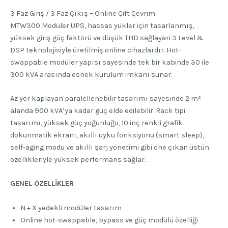
3 Faz Giriş / 3 Faz Çıkış – Online Çift Çevrim
MTW300 Modüler UPS, hassas yükler için tasarlanmış,
yüksek giriş güç faktörü ve düşük THD sağlayan 3 Level &
DSP teknolojisiyle üretilmiş online cihazlardır. Hot-
swappable modüler yapısı sayesinde tek bir kabinde 30 ile
300 kVA arasında esnek kurulum imkanı sunar.
Az yer kaplayan paralellenebilir tasarımı sayesinde 2 m²
alanda 900 kVA’ya kadar güç elde edilebilir. Rack tipi
tasarımı, yüksek güç yoğunluğu, 10 inç renkli grafik
dokunmatik ekranı, akıllı uyku fonksiyonu (smart sleep),
self-aging modu ve akıllı şarj yönetimi gibi öne çıkan üstün
özellikleriyle yüksek performans sağlar.
GENEL ÖZELLİKLER
N + X yedekli modüler tasarım
Online hot-swappable, bypass ve güç modülü özelliği