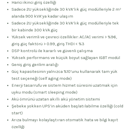
Harici ikinci giriş özelliği
Sadece 2U yüksekliğinde 30 kVA’lık güç modülleriyle 2 m²
alanda 900 kVA’ya kadar ulaşım
Sadece 2U yüksekliğinde 30 kVA’lık güç modülleriyle tek
bir kabinde 300 kVA güç
Yüksek verimli ve çevreci özellikler: AC/AC verimi > %96,
giriş güç faktörü > 0.99, giriş THDI < %3
DSP kontrolü ile kararlı ve güvenli çalışma
Yüksek performans ve küçük boyut sağlayan IGBT modül
Geniş giriş gerilim aralığı
Güç kapasitesinin yalnızca %10’unu kullanarak tam yük
test seçeneği (self aging mode)
Enerji tasarrufu ve sistem hizmet süresini uzatmak için
uyku modu (smart sleeping mode)
Akü ömrünü uzatan akıllı akü yönetim sistemi
Şebeke yokken UPS’in aküden başlatılabilme özelliği (cold
start)
Arıza bulmayı kolaylaştıran otomatik hata ve bilgi kayıt
özelliği