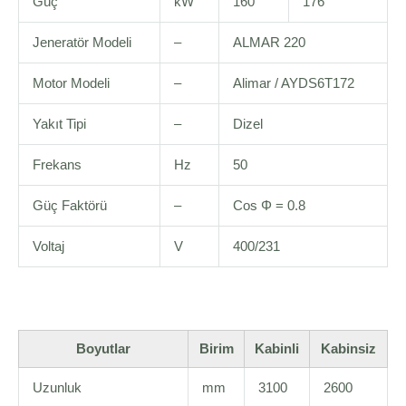
Güç
kW
160
176
Jeneratör Modeli
–
ALMAR 220
Motor Modeli
–
Alimar / AYDS6T172
Yakıt Tipi
–
Dizel
Frekans
Hz
50
Güç Faktörü
–
Cos Φ = 0.8
Voltaj
V
400/231
Boyutlar
Birim
Kabinli
Kabinsiz
Uzunluk
mm
3100
2600