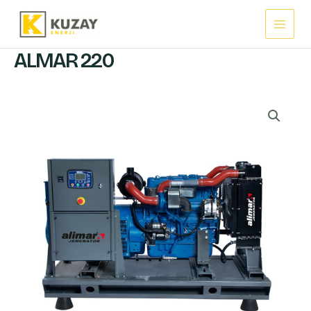
İçeriğe
Main
atla
Menu
ALMAR 220