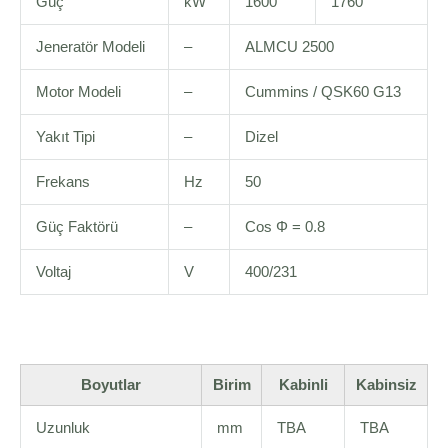
Güç
kW
1600
1760
Jeneratör Modeli
–
ALMCU 2500
Motor Modeli
–
Cummins / QSK60 G13
Yakıt Tipi
–
Dizel
Frekans
Hz
50
Güç Faktörü
–
Cos Φ = 0.8
Voltaj
V
400/231
Boyutlar
Birim
Kabinli
Kabinsiz
Uzunluk
mm
TBA
TBA