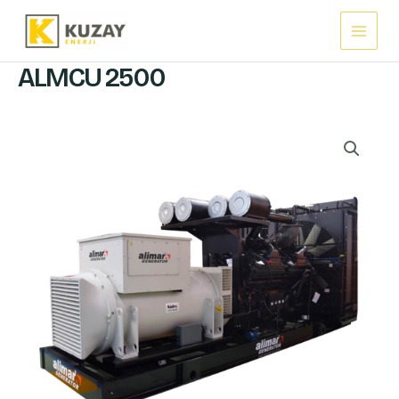
İçeriğe
Main
atla
Menu
ALMCU 2500