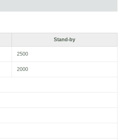
Stand-by
2500
2000