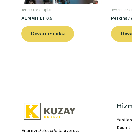
Jeneratör Grupları
Jeneratör G
ALMMH LT 8,5
Perkins 
Devamını oku
Deva
Hizm
Yenilen
Kesinti
Enerjiyi geleceğe taşıyoruz.