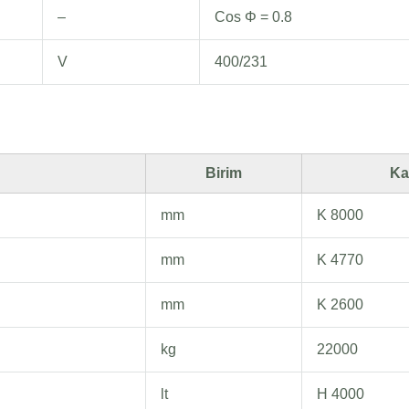
–
Cos Φ = 0.8
V
400/231
Birim
Ka
mm
K 8000
mm
K 4770
mm
K 2600
kg
22000
lt
H 4000