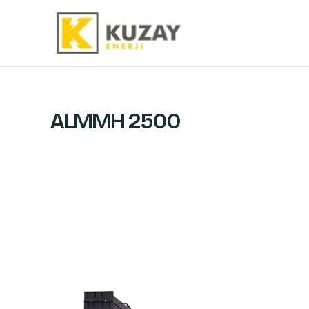
İçeriğe
atla
ALMMH 2500